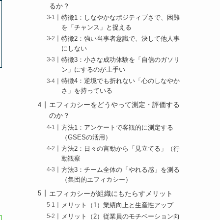
るか？
特徴1：しなやかなポジティブさで、困難
を「チャンス」と捉える
特徴2：強い当事者意識で、決して他人事
にしない
特徴3：小さな成功体験を「自信のガソリ
ン」にするのが上手い
特徴4：逆境でも折れない「心のしなやか
さ」を持っている
エフィカシーをどうやって測定・評価する
のか？
方法1：アンケートで客観的に測定する
（GSESの活用）
方法2：日々の言動から「見立てる」（行
動観察
方法3：チーム全体の「やれる感」を測る
（集団的エフィカシー）
エフィカシーが組織にもたらすメリット
メリット（1）業績向上と生産性アップ
メリット（2）従業員のモチベーション向