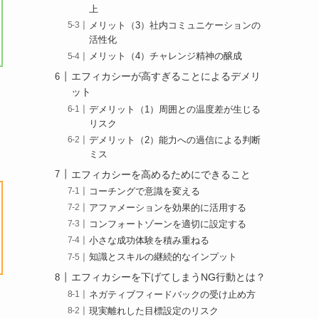
上
メリット（3）社内コミュニケーションの
活性化
メリット（4）チャレンジ精神の醸成
エフィカシーが高すぎることによるデメリ
ット
デメリット（1）周囲との温度差が生じる
リスク
デメリット（2）能力への過信による判断
ミス
エフィカシーを高めるためにできること
コーチングで意識を変える
アファメーションを効果的に活用する
コンフォートゾーンを適切に設定する
小さな成功体験を積み重ねる
知識とスキルの継続的なインプット
エフィカシーを下げてしまうNG行動とは？
ネガティブフィードバックの受け止め方
現実離れした目標設定のリスク