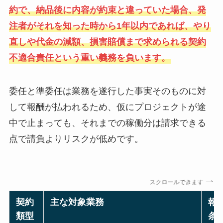
約で、納品後に内容が約束と違っていた場合、発
注者がそれを知った時から1年以内であれば、やり
直しや代金の減額、損害賠償まで求められる契約
不適合責任という重い義務を負います。
委任と準委任は業務を遂行した事実そのものに対
して報酬が払われるため、仮にプロジェクトが途
中で止まっても、それまでの稼働分は請求できる
点で請負よりリスクが低めです。
スクロールできます
契約
主な対象業務
報
類型
条