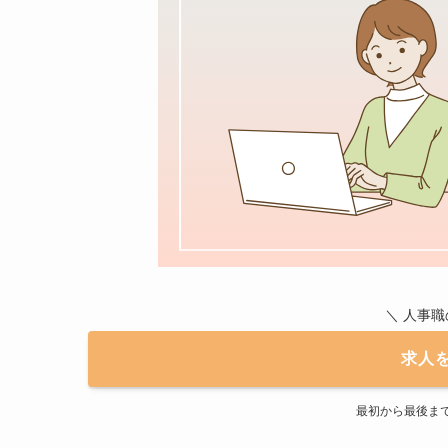
＼ 人事
求人
最初から最後ま