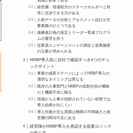
知識が必要である
経営層・現場双方のステークホルダーと対
等に交渉できる力がある
人材データの分析とアセスメント設計が主
要業務のひとつである
後継者計画の策定とリーダー育成プログラ
ムの運営を担う
従業員エンゲージメントの測定と改善施策
の立案が求められる
HRBP導入前に自社で確認すべき4つのチェ
ックポイント
事業の成長ステージによってHRBP導入の
適切なタイミングは異なる
既存の人事部門とHRBPの役割分担が曖昧
だと機能不全に陥る
現場から人事が信頼されていない状態では
導入効果が出にくい
導入失敗の主な原因は権限の不明確さと経
営層の関与不足にある
経営陣がHRBP導入を承認する提案ロジック
の作り方