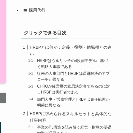
採用代行
クリックできる目次
HRBPとは何か：定義・役割・他職種との違
い
HRBPはウルリッチの4役割モデルに基づ
く戦略人事職である
従来の人事部門とHRBPは課題解決のアプ
ローチが異なる
CHROが経営層の意思決定者であるのに対
しHRBPは実行者である
部門人事・労務管理とHRBPは責任範囲が
明確に異なる
HRBPに求められるスキルセットと具体的な
仕事内容
事業のPL構造を読み解く経営・財務の基礎