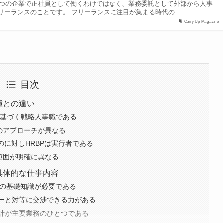
つの企業で正社員として働くわけではなく、業務委託として外部から人事
リーランスのことです。 フリーランスに注目が集まる時代の...
Carry Up Magazine
目次
種との違い
に基づく戦略人事職である
のアプローチが異なる
のに対しHRBPは実行者である
範囲が明確に異なる
具体的な仕事内容
務の基礎知識が必要である
ーと対等に交渉できる力がある
計が主要業務のひとつである