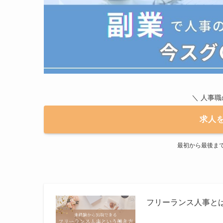
＼ 人事
求人
最初から最後ま
フリーランス人事と