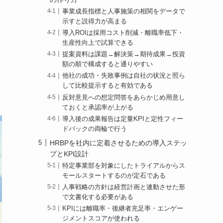
事業成長指標と人事施策の相関をデータで
示すと説得力が高まる
導入ROIは採用コスト削減・離職率低下・
生産性向上で試算できる
提案資料は課題→解決策→期待成果→投資
額の順で構成すると通りやすい
他社の成功・失敗事例は自社の状況と照ら
して比較提示すると有効である
反対意見への想定問答をあらかじめ用意し
ておくと承認率が上がる
導入後の成果報告は定量KPIと定性フィー
ドバックの両輪で行う
HRBPを社内に定着させるための導入ステッ
プとKPI設計
特定事業部を対象にしたトライアルからス
モールスタートするのが定石である
人事戦略の方針は経営計画と連動させた形
で文書化する必要がある
KPIには離職率・後継者充足率・エンゲー
ジメントスコアが使われる